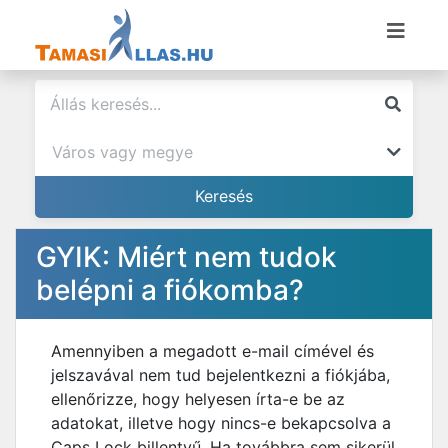
GYIK: Miért nem tudok
belépni a fiókomba?
Amennyiben a megadott e-mail címével és
jelszavával nem tud bejelentkezni a fiókjába,
ellenőrizze, hogy helyesen írta-e be az
adatokat, illetve hogy nincs-e bekapcsolva a
Caps Lock billentyű. Ha továbbra sem sikerül