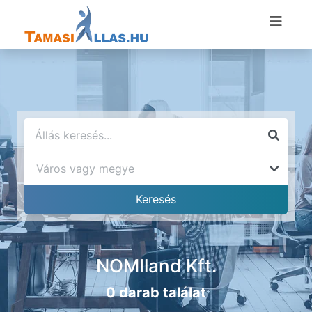
NOMIland Kft.
0 darab találat