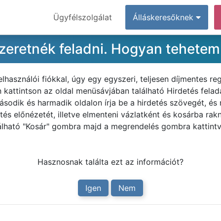
Ügyfélszolgálat
Álláskeresőknek
 szeretnék feladni. Hogyan tehete
asználói fiókkal, úgy egy egyszeri, teljesen díjmentes reg
 kattintson az oldal menüsávjában található Hirdetés felad
második és harmadik oldalon írja be a hirdetés szövegét, és r
tés előnézetét, illetve elmenteni vázlatként és kosárba rak
álható "Kosár" gombra majd a megrendelés gombra kattintva
Hasznosnak találta ezt az információt?
Igen
Nem