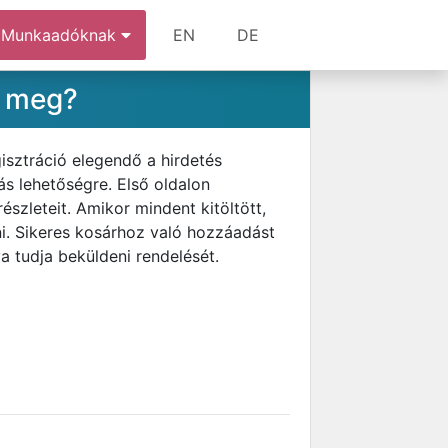
Munkaadóknak
EN
DE
m meg?
isztráció elegendő a hirdetés
ás lehetőségre. Első oldalon
észleteit. Amikor mindent kitöltött,
ni. Sikeres kosárhoz való hozzáadást
 tudja beküldeni rendelését.