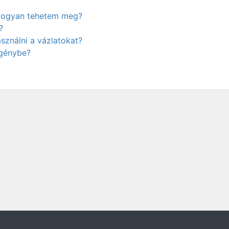
. Hogyan tehetem meg?
?
ználni a vázlatokat?
igénybe?