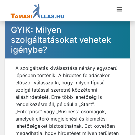
GYIK: Milyen
szolgáltatásokat vehetek
igénybe?
A szolgáltatás kiválasztása néhány egyszerű
lépésben történik. A hirdetés feladásakor
először válassza ki, hogy milyen típusú
szolgáltatással szeretné közzétenni
álláshirdetését. Erre több lehetőség is
rendelkezésre áll, például a „Start”,
„Enterprise” vagy „Business” csomagok,
amelyek eltérő megjelenési és kiemelési
lehetőségeket biztosíthatnak. Ezt követően
megadhatja, hogy hirdetését milyen területen