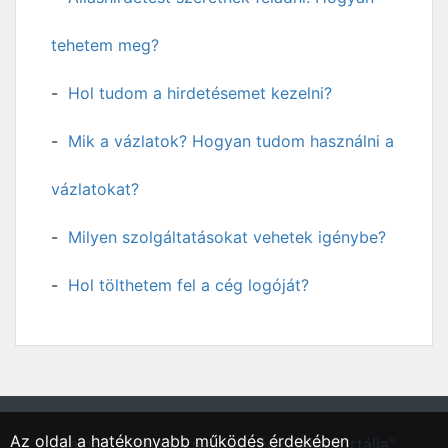
tehetem meg?
Hol tudom a hirdetésemet kezelni?
Mik a vázlatok? Hogyan tudom használni a
vázlatokat?
Milyen szolgáltatásokat vehetek igénybe?
Hol tölthetem fel a cég logóját?
Az oldal a hatékonyabb működés érdekében
"Tamási, Tolna vármegyei régió állásportálja"